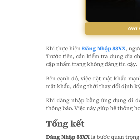
GHI 
Khi thực hiện
Đăng Nhập 88XX
, ngư
Trước tiên, cần kiểm tra đúng địa ch
cập nhầm trang không đáng tin cậy.
Bên cạnh đó, việc đặt mật khẩu mạnh
mật khẩu, đồng thời thay đổi định k
Khi đăng nhập bằng ứng dụng di độ
thông báo. Việc này giúp hệ thống ho
Tổng kết
Đăng Nhập 88XX
là bước quan trọng 