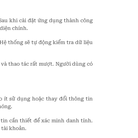
Sau khi cài đặt ứng dụng thành công
 diện chính.
Hệ thống sẽ tự động kiểm tra dữ liệu
 và thao tác rất mượt. Người dùng có
 ít sử dụng hoặc thay đổi thông tin
hóng.
in cần thiết để xác minh danh tính.
 tài khoản.