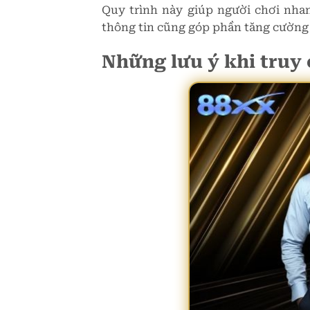
Quy trình này giúp người chơi nha
thông tin cũng góp phần tăng cường 
Những lưu ý khi truy