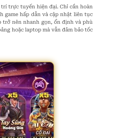
trí trực tuyến hiện đại. Chỉ cần hoàn
h game hấp dẫn và cập nhật liên tục
p trở nên nhanh gọn, ổn định và phù
 bảng hoặc laptop mà vẫn đảm bảo tốc