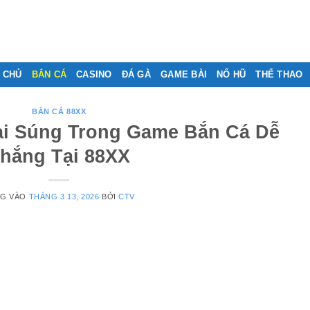
 CHỦ
BẮN CÁ
CASINO
ĐÁ GÀ
GAME BÀI
NỔ HŨ
THỂ THAO
BẮN CÁ 88XX
ại Súng Trong Game Bắn Cá Dễ
hắng Tại 88XX
NG VÀO
THÁNG 3 13, 2026
BỞI
CTV