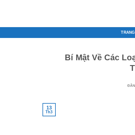
Bỏ
qua
nội
dung
TRANG
Bí Mật Về Các Lo
T
ĐĂ
13
Th3