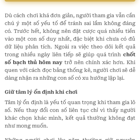
Dù cách chơi khá đơn giản, người tham gia vẫn cần
chú ý một số yếu tố để tránh sai lầm không đáng
có. Trước hết, không nên đặt cược quá nhiều tiền
vào một con số duy nhất, đặc biệt khi chưa có đủ
dữ liệu phân tích. Ngoài ra việc theo dõi kết quả
trong nhiều ngày liên tiếp sẽ giúp quá trình
chốt
số bạch thủ hôm nay
trở nên chính xác hơn. Khi
quen với cách đọc bảng thống kê, người chơi sẽ dễ
dàng nhận ra những con số có xu hướng lặp lại.
Giữ tâm lý ổn định khi chơi
Tâm lý ổn định là yếu tố quan trọng khi tham gia lô
số. Nếu thay đổi con số liên tục chỉ vì thấy người
khác chọn khác mình, kết quả thường không đạt
như mong muốn.