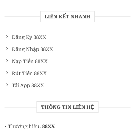
LIÊN KẾT NHANH
Đăng Ký 88XX
Đăng Nhập 88XX
Nạp Tiền 88XX
Rút Tiền 88XX
Tải App 88XX
THÔNG TIN LIÊN HỆ
• Thương hiệu:
88XX