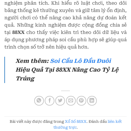
nghiệm phân tích. Khi hiểu rõ luật chơi, theo dõi
bảng thống kê thường xuyên và giữ tâm lý ổn định,
người chơi có thể nâng cao khả năng dự đoán kết
quả. Những kinh nghiệm được cộng đồng chia sẻ
tại
88XX
cho thấy việc kiên trì theo dõi dữ liệu và
áp dụng phương pháp soi cầu phù hợp sẽ giúp quá
trình chọn số trở nên hiệu quả hơn.
Xem thêm:
Soi Cầu Lô Đầu Đuôi
Hiệu Quả Tại 88XX Nâng Cao Tỷ Lệ
Trúng
Bài viết này được đăng trong
Xổ Số 88XX
. Đánh dấu
liên kết
thường trực
.