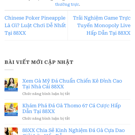
thường trực
.
Chinese Poker Pineapple
Trải Nghiệm Game Trực
Là Gì? Luật Chơi Dễ Nhất
Tuyến Monopoly Live
Tại 88XX
Hấp Dẫn Tại 88XX
BÀI VIẾT MỚI CẬP NHẬT
Xem Gà Mỹ Đá Chuẩn Chiến Kê Đỉnh Cao
Tại Nhà Cái 88XX
ở
Chức năng bình luận bị tắt
Xem
Gà
Khám Phá Đá Gà Thomo 67 Cá Cược Hấp
Mỹ
Dẫn Tại 88XX
Đá
ở
Chức năng bình luận bị tắt
Chuẩn
Khám
Chiến
Phá
88XX Chia Sẻ Kinh Nghiệm Đá Gà Cựa Dao
Kê
Đá
Đỉnh