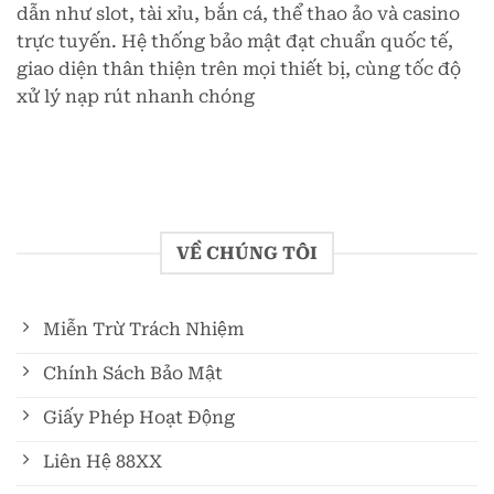
dẫn như slot, tài xỉu, bắn cá, thể thao ảo và casino
trực tuyến. Hệ thống bảo mật đạt chuẩn quốc tế,
giao diện thân thiện trên mọi thiết bị, cùng tốc độ
xử lý nạp rút nhanh chóng
VỀ CHÚNG TÔI
Miễn Trừ Trách Nhiệm
Chính Sách Bảo Mật
Giấy Phép Hoạt Động
Liên Hệ 88XX