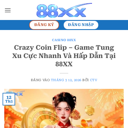
Bỏ
qua
nội
dung
ĐĂNG KÝ
ĐĂNG NHẬP
CASINO 88XX
Crazy Coin Flip – Game Tung
Xu Cực Nhanh Và Hấp Dẫn Tại
88XX
ĐĂNG VÀO
THÁNG 3 12, 2026
BỞI
CTV
12
Th3